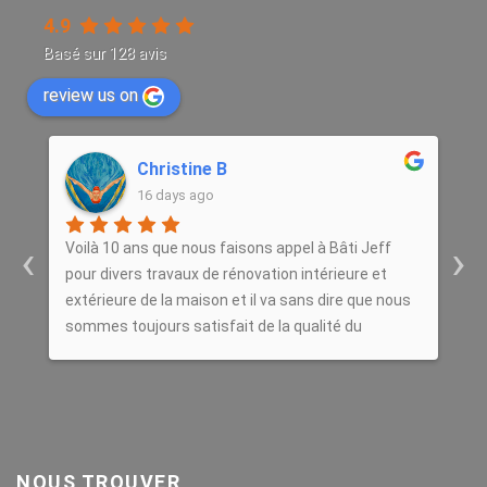
4.9
Basé sur
128
avis
review us on
Christine B
16 days ago
‹
›
Voilà 10 ans que nous faisons appel à Bâti Jeff
E
pour divers travaux de rénovation intérieure et
r
extérieure de la maison et il va sans dire que nous
d
sommes toujours satisfait de la qualité du
f
travail.Nous recommandons sans hésiter cet
artisan.
NOUS TROUVER