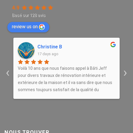
4.9
Basé sur
128
avis
review us on
gregory renard
25 days ago
‹
›
Entreprise très sérieuse et très professionnelle,
répond toujours présente et trouve des solutions
s
durables, je recommande cette entreprise les yeux
fermés,une très belle expérience
NOUS TROUVER