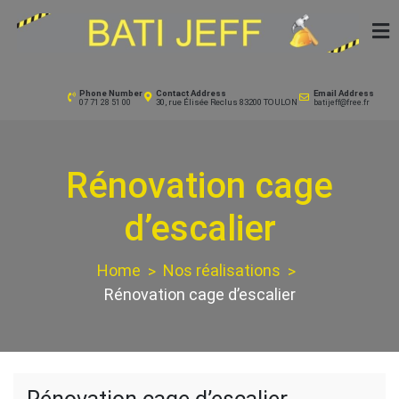
Skip
to
content
Batijeff.com
A votre service
Phone Number
Contact Address
Email Address
30, rue Élisée Reclus 83200 TOULON
07 71 28 51 00
batijeff@free.fr
Rénovation cage
d’escalier
Home
Nos réalisations
Rénovation cage d’escalier