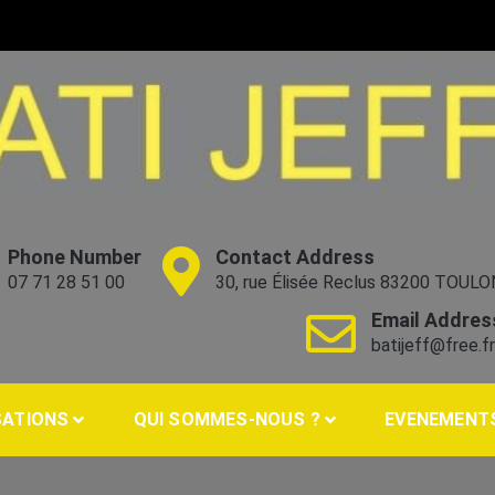
Phone Number
Contact Address
07 71 28 51 00
30, rue Élisée Reclus 83200 TOULO
Email Addres
batijeff@free.f
SATIONS
QUI SOMMES-NOUS ?
EVENEMENT