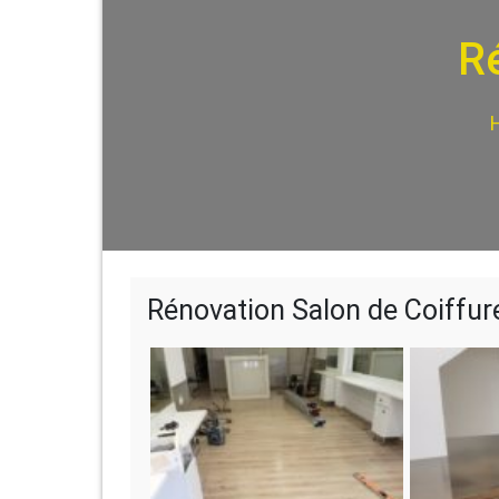
Ré
Rénovation Salon de Coiffur