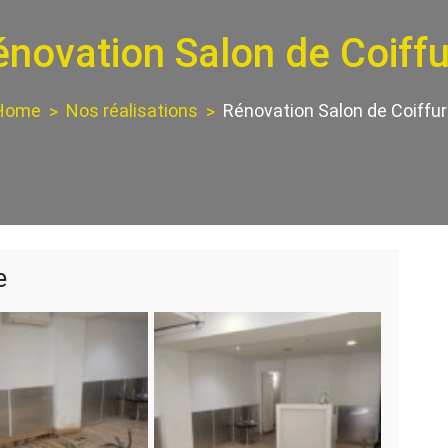
novation Salon de Coiff
Home
Nos réalisations
Rénovation Salon de Coiffu
e