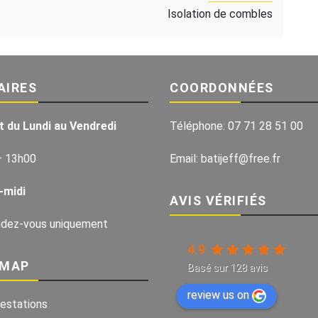
Isolation de combles
AIRES
COORDONNÉES
t du Lundi au Vendredi
Téléphone:
07 71 28 51 00
– 13h00
Email:
batijeff@free.fr
-midi
AVIS VÉRIFIÉS
ndez-vous uniquement
4.9
EMAP
Basé sur
128
avis
review us on
estations