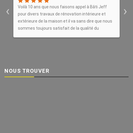
‹
›
Voilà 10 ans que nous faisons appel à Bâti Jeff
E
pour divers travaux de rénovation intérieure et
r
extérieure de la maison et il va sans dire que nous
d
sommes toujours satisfait de la qualité du
f
travail.Nous recommandons sans hésiter cet
artisan.
NOUS TROUVER