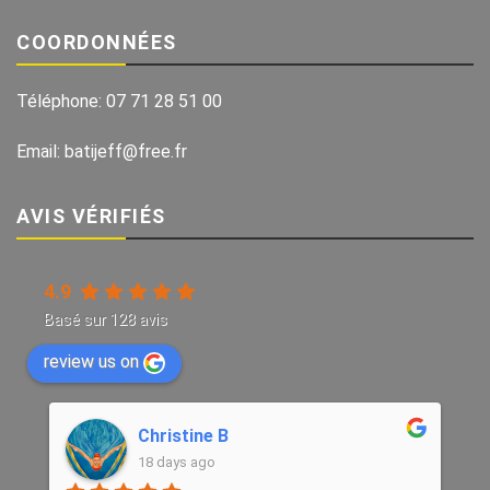
COORDONNÉES
Téléphone:
07 71 28 51 00
Email:
batijeff@free.fr
AVIS VÉRIFIÉS
4.9
Basé sur
128
avis
review us on
Christine B
18 days ago